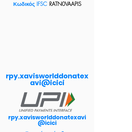
Κωδικός IFSC
RATN0VAAPIS
rpy.xavisworlddonatex
avi@icici
rpy.xavisworlddonatexavi
@icici