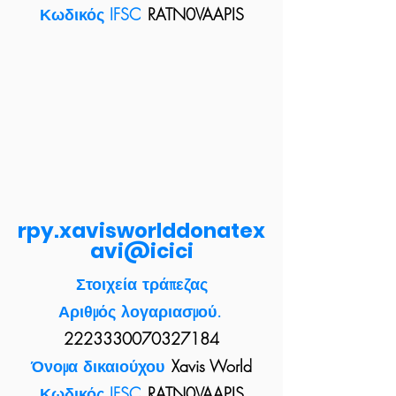
Κωδικός IFSC
RATN0VAAPIS
rpy.xavisworlddonatex
avi@icici
Στοιχεία τράπεζας
Αριθμός λογαριασμού.
2223330070327184
Όνομα δικαιούχου
Xavis World
Κωδικός IFSC
RATN0VAAPIS