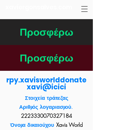
xaviergonsalves.com
Προσφέρω
Προσφέρω
rpy.xavisworlddonate
xavi@icici
Στοιχεία τράπεζας
Αριθμός λογαριασμού.
2223330070327184
Όνομα δικαιούχου
Xavis World