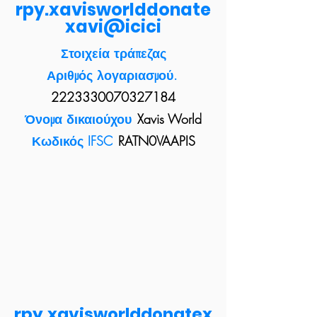
rpy.xavisworlddonate
xavi@icici
Στοιχεία τράπεζας
Αριθμός λογαριασμού.
2223330070327184
Όνομα δικαιούχου
Xavis World
Κωδικός IFSC
RATN0VAAPIS
rpy.xavisworlddonatex