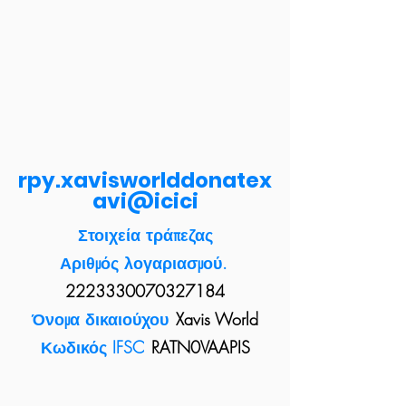
rpy.xavisworlddonatex
avi@icici
Στοιχεία τράπεζας
Αριθμός λογαριασμού.
2223330070327184
Όνομα δικαιούχου
Xavis World
Κωδικός IFSC
RATN0VAAPIS